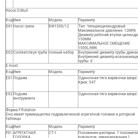
Насос D.Mud
Код
Имя
Модель
Параметр
D01
Насос грязи
BW1500/12
Тип: Четырехцилиндровый
Максимальное давление: 12MPA
Диаметр рабочей втулки цилиндр
150MM
МАКСИМАЛЬНОЕ СМЕЩЕНИЕ:
1500L/MIN
D02
Соответствуя труба
полный набор
Внутренний диаметр трубы дренаж
Внутренний диаметр всасывающ
трубы: 6'
E.Hoist
Код
Имя
Модель
Параметр
E01
Подъем
Одиночная тяга веревочки вверх:
Крюк: 54T
E02
Подъем
Одиночная тяга веревочки вверх:
инструмента
Форма F.Rotation
Оно имеет преимущества гидравлической агрегатной головки и роторной
таблицы
Код
Имя
Модель
Параметр
F01
АГРЕГАТНАЯ
CT-1
Положение шестерни: 7 положите
ГОЛОВКА
поворотов, реверсирования 1