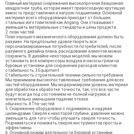
Главный материал снаряжения высокопрочная безшовная
квадратная труба, которая имеет превосходную крутящую
емкость представления и нагрузк-подшипника. Основной
материал всего оборудования приходит от больших
стальных изготовителей как Angang. Они отказывают
уменьшить материальные стандарты и цены продукта.
2. план частей
План хорошего механического оборудования должен быть
разумен. На предпосылке удовлетворять все
персонализированные потребности потребителей, после
разумного дизайна плана, расходование клиентов можно
сохранить. В дизайне некоторых моделей, мы можем
установить все компрессоры воздуха и насосы грязи на
буровые установки для сохранения расходов клиентов.
стабильность 3.Equipment
Стабильность строительной техники сильно потребована.
Мы принимаем высокопоставленные требования для всех
частей оборудования. Мы модернизируем уровень материал
для обработки к обработке точности, так, что все части
будут всегда под состоянием не-полной нагрузки, и
значительно уменьшаем падение отказа.
обычность 4.The частей
5. Снаряжение оборудовано с поднимаясь и надувая
цилиндрами. Сверля к некоторой глубине, давление можно
уменьшить для того чтобы улучшить сверля точность.
Подниматься и понижать сверля инструментов просты и
эффективны.
6. Основной режим деятельности буровой установки