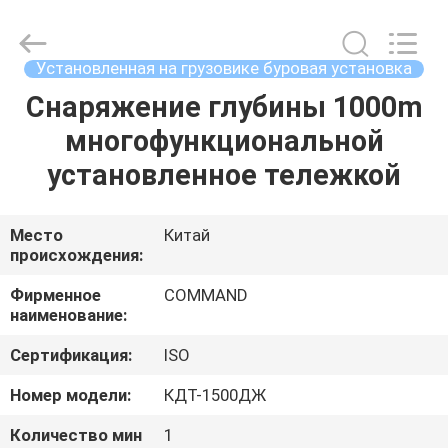
MACHINERY
MANUFACTURING
CO.,LTD.
All
Rights
Установленная на грузовике буровая установка
Reserved.
Developed
by
Снаряжение глубины 1000m
ДОМ
ECER
многофункциональной
ПРОДУКТЫ
установленное тележкой
О
Место
Китай
происхождения:
НАС
Фирменное
COMMAND
наименование:
ПУТЕШЕСТВИЕ
Сертификация:
ISO
ФАБРИКИ
Номер модели:
КДТ-1500ДЖ
ПРОВЕРКА
Количество мин
1