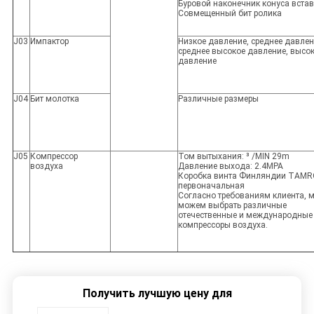
Буровой наконечник конуса вста
Совмещенный бит ролика
J03
Импактор
Низкое давление, среднее давлен
среднее высокое давление, высо
давление
J04
Бит молотка
Различные размеры
J05
Компрессор
Том вытыхания: ³ /MIN 29m
воздуха
Давление выхода: 2.4MPA
Коробка винта Финляндии TAM
первоначальная
Согласно требованиям клиента, 
можем выбрать различные
отечественные и международные
компрессоры воздуха.
Получить лучшую цену для