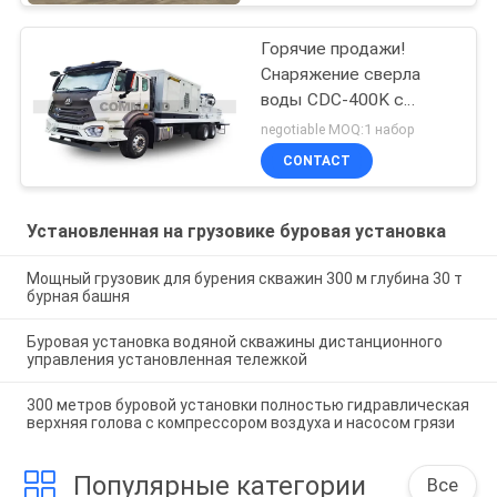
Горячие продажи!
Снаряжение сверла
воды CDC-400K с
насосом грязи и
negotiable MOQ:1 набор
aircompressor
CONTACT
Установленная на грузовике буровая установка
Мощный грузовик для бурения скважин 300 м глубина 30 т
бурная башня
Буровая установка водяной скважины дистанционного
управления установленная тележкой
300 метров буровой установки полностью гидравлическая
верхняя голова с компрессором воздуха и насосом грязи
Популярные категории
Все