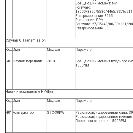
Вращающий момент: NM
Foreward:
13000/8890/5530/4465/3376/211
Реверсирование: 8965
Революции: RPM
Foreward: 27/35/49/80/99/131/20
Реверсирование: 35
Случай G.Transmission
Код
Имя
Модель
Параметр
G01
Случай передачи
7DS100
Вращающий момент входного сиг
1000NM
Части и компоненты H.Other
Код
Имя
Модель
Параметр
H01
Альтернатор
STC-30KW
Расклассифицированная сила: 3
Расклассифицированное течение:
Проектная скорость: 1500RPM