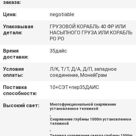
заказа:
КАЧЕСТВА
Цена:
negotiable
СВЯЖИТЕСЬ
Упаковывая
ГРУЗОВОЙ КОРАБЛЬ 40 ФР ИЛИ
МЫ
детали:
НАСЫПНОГО ГРУЗА ИЛИ КОРАБЛЬ
РО РО
Время
35дайс
СПРОСИТЕ
доставки:
ЦИТАТУ
Условия
Л/К, Т/Т, Д/А, Д/П, западное
оплаты:
соединение, МонейГрам
КАРТА
Поставка
10+СЭТ+пер35ДАИС
САЙТА
способности:
Высокий свет:
Многофункциональной снаряжение
установленное тележкой
PRIVACY
,
Снаряжение глубины 1000m установленное
POLICY
тележкой
,
Тележка снаряжения сверла глубины 1500m