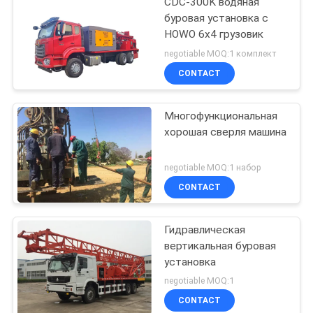
CDC-300K водяная
буровая установка с
HOWO 6x4 грузовик
negotiable MOQ:1 комплект
CONTACT
Многофункциональная
хорошая сверля машина
negotiable MOQ:1 набор
CONTACT
Гидравлическая
вертикальная буровая
установка
negotiable MOQ:1
CONTACT