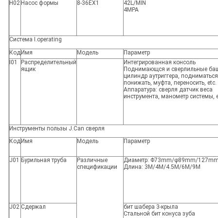
H02
Насос формы
8-36EX1
42L/MIN
4MPA
Система I.operating
Код
Имя
Модель
Параметр
I01
Распределительный
Интегрированная консоль
ящик
Поднимающся и сверлильные ба
цилиндр аутриггера, подниматься
понижать, муфта, переносить, etc.
Аппаратура: сверля датчик веса
инструмента, манометр системы, e
Инструменты пользы J.Can сверля
Код
Имя
Модель
Параметр
J01
Бурильная труба
Различные
Диаметр: Φ73mm/φ89mm/127m
спецификации
Длина: 3M/4M/4.5M/6M/9M
J02
Сдержал
бит шабера 3-крыла
Стальной бит конуса зуба