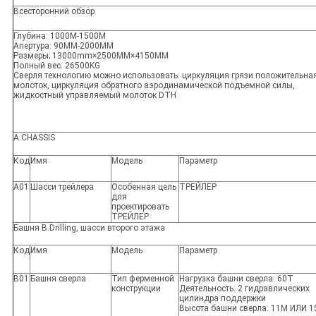
Всесторонний обзор
Глубина: 1000M-1500M
Апертура: 90MM-2000MM
Размеры; 13000mm×2500MM×4150MM
Полный вес: 26500KG
Сверля технологию можно использовать: циркуляция грязи положительная
молоток, циркуляция обратного аэродинамической подъемной силы,
жидкостный управляемый молоток DTH
A.CHASSIS
Код
Имя
Модель
Параметр
A01
Шасси трейлера
Особенная цель
ТРЕЙЛЕР
для
проектировать
ТРЕЙЛЕР
Башня B.Drilling, шасси второго этажа
Код
Имя
Модель
Параметр
B01
Башня сверла
Тип ферменной
Нагрузка башни сверла: 60T
конструкции
Деятельность: 2 гидравлических
цилиндра поддержки
Высота башни сверла: 11M ИЛИ 