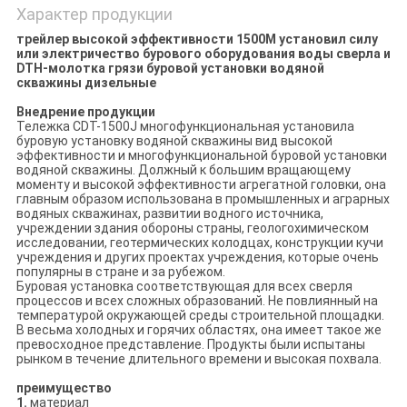
Характер продукции
трейлер высокой эффективности 1500M установил силу
или электричество бурового оборудования воды сверла и
DTH-молотка грязи буровой установки водяной
скважины дизельные
Внедрение продукции
Тележка CDT-1500J многофункциональная установила
буровую установку водяной скважины вид высокой
эффективности и многофункциональной буровой установки
водяной скважины. Должный к большим вращающему
моменту и высокой эффективности агрегатной головки, она
главным образом использована в промышленных и аграрных
водяных скважинах, развитии водного источника,
учреждении здания обороны страны, геологохимическом
исследовании, геотермических колодцах, конструкции кучи
учреждения и других проектах учреждения, которые очень
популярны в стране и за рубежом.
Буровая установка соответствующая для всех сверля
процессов и всех сложных образований. Не повлиянный на
температурой окружающей среды строительной площадки.
В весьма холодных и горячих областях, она имеет такое же
превосходное представление. Продукты были испытаны
рынком в течение длительного времени и высокая похвала.
преимущество
1.
материал