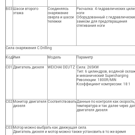
B03
Шасси второго
Соединяясь
Расчалка: 4 гидравлических цил
этажа
снаряжение
ноги
сверла и шасси
Оборудованный с гидравлическ
тележки
замком для предотвращения
стягивания ноги
Сила снаряжения C.Drilling
Код
Имя
Модель
Параметр
C01
Двигатель дизеля
WEICHAI DEUTZ
Сила: 265KW
Тип: 6 цилиндров, водяной охла
и механический Supercharging
Революции: 1800R/MIN
Коэффициент компрессии: 18:1
C02
Монитор двигателя
Соответствовать
Данные по контроля как скорость,
дизеля
температура и так далее через да
двигателя дизеля
C03
Мотор можно выбрать как движущая сила.
Двигатель дизеля и мотор можно также установить в то же время