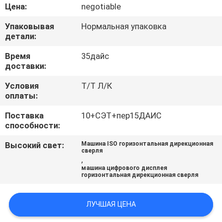
КАЧЕСТВА
Цена:
negotiable
Упаковывая
Нормальная упаковка
СВЯЖИТЕСЬ
детали:
МЫ
Время
35дайс
доставки:
СПРОСИТЕ
Условия
Т/Т Л/К
оплаты:
ЦИТАТУ
Поставка
10+СЭТ+пер15ДАИС
способности:
КАРТА
Высокий свет:
Машина ISO горизонтальная дирекционная
САЙТА
сверля
,
машина цифрового дисплея
горизонтальная дирекционная сверля
PRIVACY
POLICY
ЛУЧШАЯ ЦЕНА