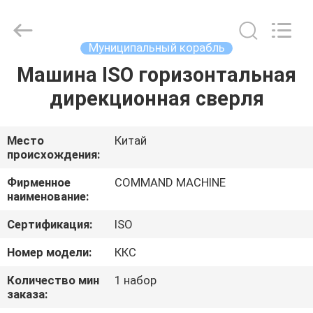
MANUFACTURING
CO.,LTD.
All
Rights
Reserved.
Муниципальный корабль
Developed
by
Машина ISO горизонтальная
ДОМ
ECER
дирекционная сверля
ПРОДУКТЫ
Место
Китай
происхождения:
О
НАС
Фирменное
COMMAND MACHINE
наименование:
Сертификация:
ISO
ПУТЕШЕСТВИЕ
ФАБРИКИ
Номер модели:
ККС
Количество мин
1 набор
заказа:
ПРОВЕРКА