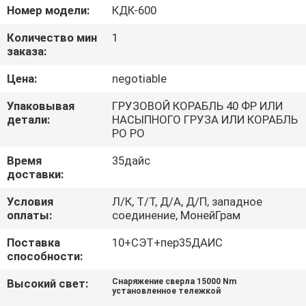
КАЧЕСТВА
Номер модели:
КДК-600
Количество мин
1
СВЯЖИТЕСЬ
заказа:
МЫ
Цена:
negotiable
Упаковывая
ГРУЗОВОЙ КОРАБЛЬ 40 ФР ИЛИ
СПРОСИТЕ
детали:
НАСЫПНОГО ГРУЗА ИЛИ КОРАБЛЬ
РО РО
ЦИТАТУ
Время
35дайс
доставки:
КАРТА
Условия
Л/К, Т/Т, Д/А, Д/П, западное
САЙТА
оплаты:
соединение, МонейГрам
Поставка
10+СЭТ+пер35ДАИС
PRIVACY
способности:
POLICY
Высокий свет:
Снаряжение сверла 15000 Nm
установленное тележкой
,