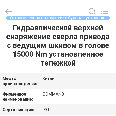
MACHINERY
MANUFACTURING
CO.,LTD.
All
Rights
Установленная на грузовике буровая установка
Reserved.
Developed
by
Гидравлической верхней
ДОМ
ECER
снаряжение сверла привода
ПРОДУКТЫ
с ведущим шкивом в голове
15000 Nm установленное
О
тележкой
НАС
Место
Китай
происхождения:
ПУТЕШЕСТВИЕ
ФАБРИКИ
Фирменное
COMMAND
наименование:
ПРОВЕРКА
Сертификация:
ISO