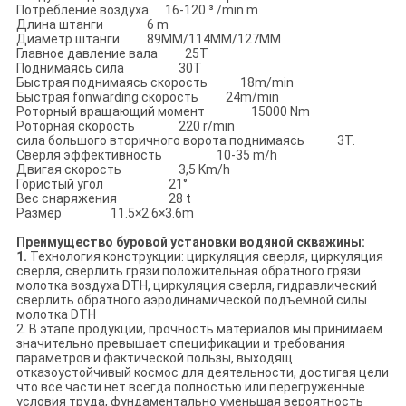
Потребление воздуха 16-120 ³ /min m
Длина штанги 6 m
Диаметр штанги 89MM/114MM/127MM
Главное давление вала 25T
Поднимаясь сила 30T
Быстрая поднимаясь скорость 18m/min
Быстрая fonwarding скорость 24m/min
Роторный вращающий момент 15000 Nm
Роторная скорость 220 r/min
сила большого вторичного ворота поднимаясь 3T.
Сверля эффективность 10-35 m/h
Двигая скорость 3,5 Km/h
Гористый угол 21°
Вес снаряжения 28 t
Размер 11.5×2.6×3.6m
Преимущество буровой установки водяной скважины:
1.
Технология конструкции: циркуляция сверля, циркуляция
сверля, сверлить грязи положительная обратного грязи
молотка воздуха DTH, циркуляция сверля, гидравлический
сверлить обратного аэродинамической подъемной силы
молотка DTH
2. В этапе продукции, прочность материалов мы принимаем
значительно превышает спецификации и требования
параметров и фактической пользы, выходящ
отказоустойчивый космос для деятельности, достигая цели
что все части нет всегда полностью или перегруженные
условия труда, фундаментально уменьшая вероятность