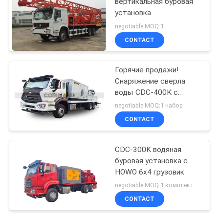
вертикальная буровая
установка
negotiable MOQ:1
CONTACT
Горячие продажи!
Снаряжение сверла
воды CDC-400K с
насосом грязи и
negotiable MOQ:1 набор
aircompressor
CONTACT
CDC-300K водяная
буровая установка с
HOWO 6x4 грузовик
negotiable MOQ:1 комплект
CONTACT