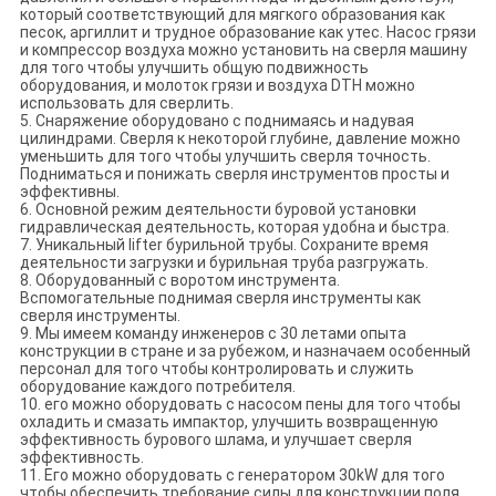
который соответствующий для мягкого образования как
песок, аргиллит и трудное образование как утес. Насос грязи
и компрессор воздуха можно установить на сверля машину
для того чтобы улучшить общую подвижность
оборудования, и молоток грязи и воздуха DTH можно
использовать для сверлить.
5. Снаряжение оборудовано с поднимаясь и надувая
цилиндрами. Сверля к некоторой глубине, давление можно
уменьшить для того чтобы улучшить сверля точность.
Подниматься и понижать сверля инструментов просты и
эффективны.
6. Основной режим деятельности буровой установки
гидравлическая деятельность, которая удобна и быстра.
7. Уникальный lifter бурильной трубы. Сохраните время
деятельности загрузки и бурильная труба разгружать.
8. Оборудованный с воротом инструмента.
Вспомогательные поднимая сверля инструменты как
сверля инструменты.
9. Мы имеем команду инженеров с 30 летами опыта
конструкции в стране и за рубежом, и назначаем особенный
персонал для того чтобы контролировать и служить
оборудование каждого потребителя.
10. его можно оборудовать с насосом пены для того чтобы
охладить и смазать импактор, улучшить возвращенную
эффективность бурового шлама, и улучшает сверля
эффективность.
11. Его можно оборудовать с генератором 30kW для того
чтобы обеспечить требование силы для конструкции поля.