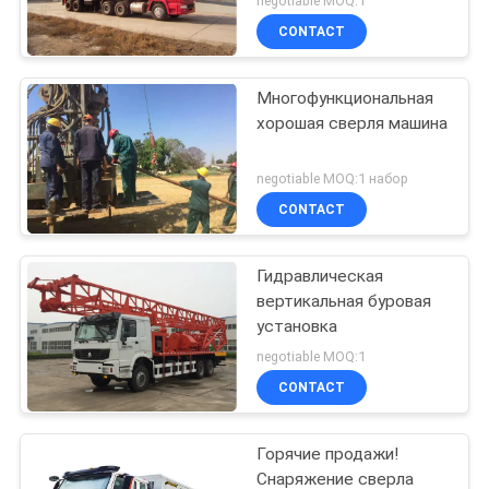
negotiable MOQ:1
CONTACT
Многофункциональная
хорошая сверля машина
negotiable MOQ:1 набор
CONTACT
Гидравлическая
вертикальная буровая
установка
negotiable MOQ:1
CONTACT
Горячие продажи!
Снаряжение сверла