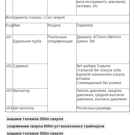
веса инструмента, манометр
системы, etc.
Инструменты пользы J.Can сверля
Код
Имя
Модель
Параметр
J01
Различные
Диаметр: Φ73mm/Φ89mm
Бурильная труба
спецификации
Длина: 3M
J02
Сдержал
бит шабера 3-крыла
Стальной бит конуса зуба
Буровой наконечник конуса
вставки
Совмещенный бит ролика
J03
Импактор
Низкое давление, среднее
давление, среднее высокое
давление, высокое давление
J04
Бит молотка
Различные размеры
машина тележки 350m сверля
снаряжение сверла 800m установленное трейлером
машина тележки 300m сверля