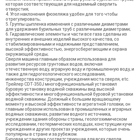
которая соответствующая для надземный сверлить
отверстия;
4. Угол наклонения фюзеляжа удобен для того чтобы
отрегулировать;
5. Группы цыпленка изменения с различными диаметрами
для удержания бурильных труб с различными диаметрами;
6. Гидравлические элементы и части все газа сделаны из
внутренних и внешних изделий высокого качества, со
стабилизированными и надежными представлением,
высокой эффективностью, энергосберегающим и охрана
окружающей среды;
Сверля машина главным образом использована для
развития ресурсов грунтовых водов, включая
отечественную воду, аграрную воду и промышленную воду, и
также для гидрогеологического исследования,
инженерства конструкции, учреждения моста сверля, etc.
Трейлер CDT-350J многофункциональный установил
буровую установку водяной скважины вид высокой
эффективности и многофункциональной буровой установки
водяной скважины. Должный к большим вращающему
моменту и высокой эффективности агрегатной головки, он
главным образом использован в промышленных и аграрных
водяных скважинах, развитии водного источника,
учреждении здания обороны страны, геологохимическом
исследовании, геотермических колодцах, конструкции кучи
учреждения и других проектах учреждения, которые очень
популярны в стране и за рубежом.
Буровая установка соответствующая для всех сверля