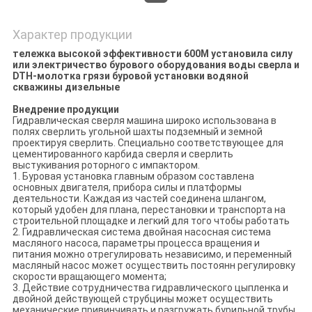
Характер продукции
тележка высокой эффективности 600M установила силу
или электричество бурового оборудования воды сверла и
DTH-молотка грязи буровой установки водяной
скважины дизельные
Внедрение продукции
Гидравлическая сверля машина широко использована в
полях сверлить угольной шахты подземный и земной
проектируя сверлить. Специально соответствующее для
цементированного карбида сверля и сверлить
выстукивания роторного с импактором.
1. Буровая установка главным образом составлена
основных двигателя, прибора силы и платформы
деятельности. Каждая из частей соединена шлангом,
который удобен для плана, перестановки и транспорта на
строительной площадке и легкий для того чтобы работать
2. Гидравлическая система двойная насосная система
масляного насоса, параметры процесса вращения и
питания можно отрегулировать независимо, и переменный
масляный насос может осуществить постоянн регулировку
скорости вращающего момента;
3. Действие сотрудничества гидравлического цыпленка и
двойной действующей струбцины может осуществить
механические привинчивать и разгружать бурильной трубы,