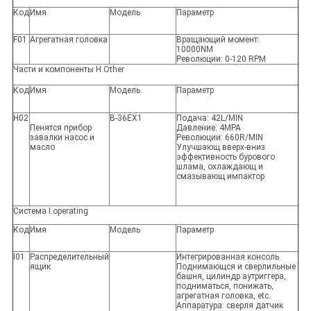
Код
Имя
Модель
Параметр
F01
Агрегатная головка
Вращающий момент:
10000NM
Революции: 0-120 RPM
Части и компоненты H.Other
Код
Имя
Модель
Параметр
H02
B-36EX1
Подача: 42L/MIN
Пенятся прибор
Давление: 4MPA
завалки насос и
Революции: 660R/MIN
масло
Улучшающ вверх-вниз
эффективность бурового
шлама, охлаждающ и
смазывающ импактор
Система I.operating
Код
Имя
Модель
Параметр
I01
Распределительный
Интегрированная консоль
ящик
Поднимающся и сверлильные
башня, цилиндр аутриггера,
подниматься, понижать,
агрегатная головка, etc.
Аппаратура: сверля датчик