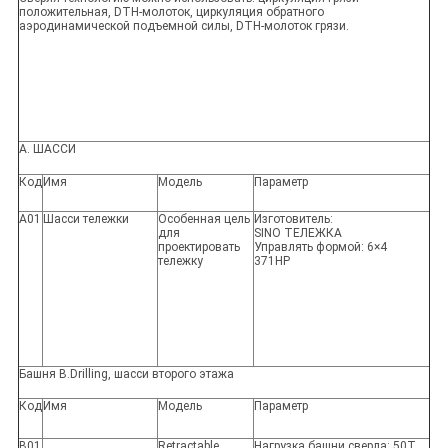
положительная, DTH-молоток, циркуляция обратного
аэродинамической подъемной силы, DTH-молоток грязи.
A. ШАССИ
Код
Имя
Модель
Параметр
A01
Шасси тележки
Особенная цель
Изготовитель:
для
SINO ТЕЛЕЖКА
проектировать
Управлять формой: 6×4
тележку
371HP
Башня B.Drilling, шасси второго этажа
Код
Имя
Модель
Параметр
B01
Retractable
Нагрузка башни сверла: 50T