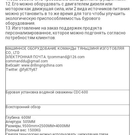
12. Его можно оборудовать с двигателем дизеля или
мотором как движущая сила, или 2 вида источников питания
можно установить в то же время для того чтобы улучшить
экологическую приспособляемостьь бурового
оборудования.
13. Изготовление на заказ поддержек продукта
персонализированное, которое можно подгонять согласно
потребностям клиентов.
МАШИННОЕ ОБОРУДОВАНИЕ КОМАНДЫ ТЯНЬЦЗИНЯ ИЗГОТОВЛЯЯ
CO., LTD
ЭЛЕКТРОННАЯ ПОЧТА: tjcommand@126.com
commanddu@gmail.com
Вебсайт: www.drillingrigchina.com
Twitter: @fy87fy87
Буровая установка водяной скважины CDC-600
Всесторонний обзор
Глубина: 600M
Апертура: 505MM
Размеры; 9500mm×2500MM×4000MM
Полный вес: 1500KG
Сверля технологию можно использовать: циркуляция грязи