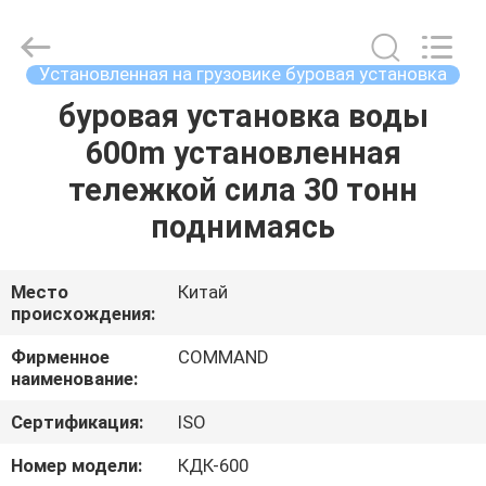
MACHINERY
MANUFACTURING
CO.,LTD.
All
Rights
Установленная на грузовике буровая установка
Reserved.
Developed
by
буровая установка воды
ДОМ
ECER
600m установленная
ПРОДУКТЫ
тележкой сила 30 тонн
поднимаясь
О
НАС
Место
Китай
происхождения:
ПУТЕШЕСТВИЕ
Фирменное
COMMAND
наименование:
ФАБРИКИ
Сертификация:
ISO
ПРОВЕРКА
Номер модели:
КДК-600