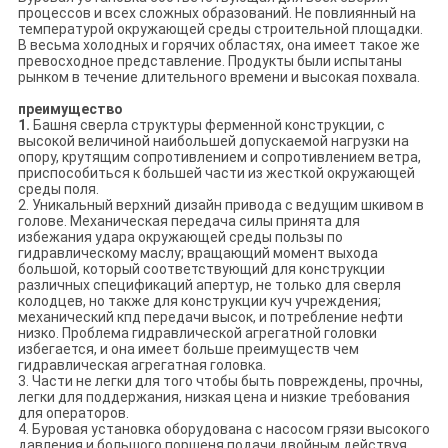
процессов и всех сложных образований. Не повлиянный на
температурой окружающей среды строительной площадки.
В весьма холодных и горячих областях, она имеет такое же
превосходное представление. Продукты были испытаны
рынком в течение длительного времени и высокая похвала.
преимущество
1.
Башня сверла структуры ферменной конструкции, с
высокой величиной наибольшей допускаемой нагрузки на
опору, крутящим сопротивлением и сопротивлением ветра,
приспособиться к большей части из жесткой окружающей
среды поля.
2. Уникальный верхний дизайн привода с ведущим шкивом в
голове. Механическая передача силы принята для
избежания удара окружающей среды пользы по
гидравлическому маслу; вращающий момент выхода
большой, который соответствующий для конструкции
различных спецификаций апертур, не только для сверля
колодцев, но также для конструкции куч учреждения;
механический кпд передачи высок, и потребление нефти
низко. Проблема гидравлической агрегатной головки
избегается, и она имеет больше преимуществ чем
гидравлическая агрегатная головка.
3. Части не легки для того чтобы быть повреждены, прочны,
легки для поддержания, низкая цена и низкие требования
для операторов.
4. Буровая установка оборудована с насосом грязи высокого
давления и большого поршеня подачи двойным действуя,