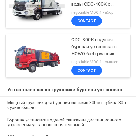
воды CDC-400K с
насосом грязи и
negotiable MOQ:1 набор
aircompressor
CONTACT
CDC-300K водяная
буровая установка с
HOWO 6x4 грузовик
negotiable MOQ:1 комплект
CONTACT
Установленная на грузовике буровая установка
Мощный грузовик для бурения скважин 300 м глубина 30 т
бурная башня
Буровая установка водяной скважины дистанционного
управления установленная тележкой