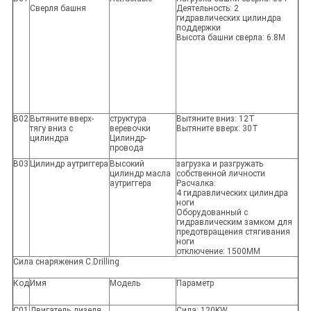
Сверля башня
Деятельность: 2
гидравлических цилиндра
поддержки
Высота башни сверла: 6.8M
B02
Вытяните вверх-
структура
Вытяните вниз: 12T
тягу вниз с
веревочки
Вытяните вверх: 30T
цилиндра
Цилиндр-
провода
B03
Цилиндр аутриггера
Высокий
загрузка и разгружать
цилиндр масла
собственной личности
аутриггера
Расчалка:
4 гидравлических цилиндра
ноги
Оборудованный с
гидравлическим замком для
предотвращения стягивания
ноги
отключение: 1500MM
Сила снаряжения C.Drilling
Код
Имя
Модель
Параметр
C01
Двигатель дизеля
Сила: 120KW