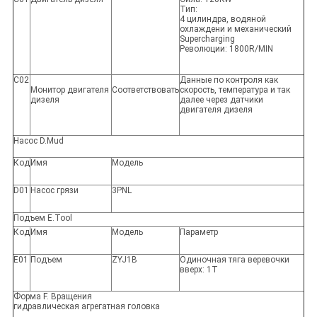
Тип:
4 цилиндра, водяной
охлаждени и механический
Supercharging
Революции: 1800R/MIN
C02
Данные по контроля как
Монитор двигателя
Соответствовать
скорость, температура и так
дизеля
далее через датчики
двигателя дизеля
Насос D.Mud
Код
Имя
Модель
D01
Насос грязи
3PNL
Подъем E.Tool
Код
Имя
Модель
Параметр
E01
Подъем
ZYJ1B
Одиночная тяга веревочки
вверх: 1T
Форма F. Вращения
гидравлическая агрегатная головка