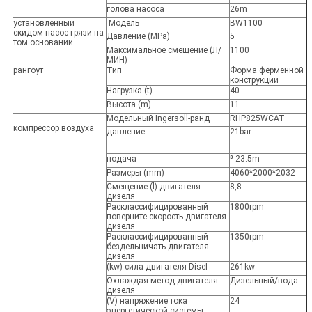
голова насоса
26m
установленный
Модель
BW1100
скидом насос грязи на
Давление (MPa)
5
том основании
Максимальное смещение (Л/
1100
МИН)
рангоут
Тип
Форма ферменной
конструкции
Нагрузка (t)
40
Высота (m)
11
Модельный Ingersoll-ранд
RHP825WCAT
компрессор воздуха
давление
21bar
подача
³ 23.5m
Размеры (mm)
4060*2000*2032
Смещение (l) двигателя
8,8
дизеля
Расклассифицированный
1800rpm
поверните скорость двигателя
дизеля
Расклассифицированный
1350rpm
бездельничать двигателя
дизеля
(kw) сила двигателя Disel
261kw
Охлаждая метод двигателя
Дизельный/вода
дизеля
(V) напряжение тока
24
энергетической системы