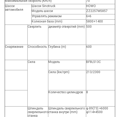
Максимальная скорость (Km/h)
70
Шасси
Шасси Sinotruck
HOWO
автомобиля
Модель шасси
ZZ2257M5857
Управлять режимом
6×6
Колесная база (mm)
5800+1400
Сверлить
диаметр отверстий (mm)
500
Снаряжение
Способность
Глубина (m)
600
Сила
Модель
BF8L513C
Сила (kw/rpm)
213/2300
Количество цилиндров
8
Шпиндель
Шпиндель сверлильного
φ 89(73) ×6000
сверлильного
станка внутри (mm)
φ114×4500
станка