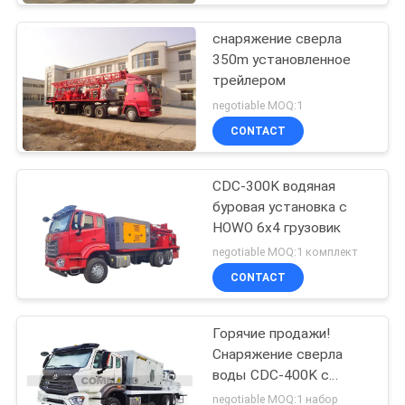
снаряжение сверла
350m установленное
трейлером
negotiable MOQ:1
CONTACT
CDC-300K водяная
буровая установка с
HOWO 6x4 грузовик
negotiable MOQ:1 комплект
CONTACT
Горячие продажи!
Снаряжение сверла
воды CDC-400K с
насосом грязи и
negotiable MOQ:1 набор