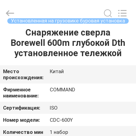
MACHINERY
MANUFACTURING
CO.,LTD.
All
Rights
Установленная на грузовике буровая установка
Reserved.
Developed
by
Снаряжение сверла
ДОМ
ECER
Borewell 600m глубокой Dth
ПРОДУКТЫ
установленное тележкой
О
Место
Китай
происхождения:
НАС
Фирменное
COMMAND
наименование:
ПУТЕШЕСТВИЕ
Сертификация:
ISO
ФАБРИКИ
Номер модели:
CDC-600Y
ПРОВЕРКА
Количество мин
1 набор