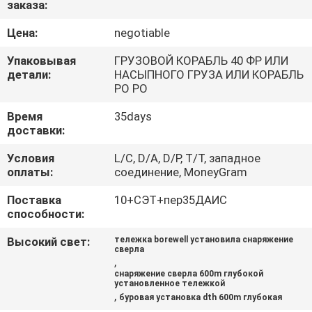
заказа:
КАЧЕСТВА
Цена:
negotiable
СВЯЖИТЕСЬ
Упаковывая
ГРУЗОВОЙ КОРАБЛЬ 40 ФР ИЛИ
МЫ
детали:
НАСЫПНОГО ГРУЗА ИЛИ КОРАБЛЬ
РО РО
Время
35days
СПРОСИТЕ
доставки:
ЦИТАТУ
Условия
L/C, D/A, D/P, T/T, западное
оплаты:
соединение, MoneyGram
КАРТА
Поставка
10+СЭТ+пер35ДАИС
САЙТА
способности:
Высокий свет:
тележка borewell установила снаряжение
сверла
PRIVACY
,
снаряжение сверла 600m глубокой
POLICY
установленное тележкой
,
буровая установка dth 600m глубокая