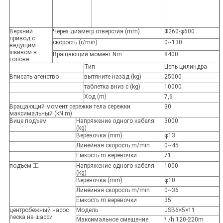
Верхний
Через диаметр отверстия (mm)
Φ260-φ600
привод с
скорость (r/min)
0~130
ведущим
шкивом в
Вращающий момент Nm
8400
голове
Тип
Цепь цилиндра
Вписать агенство
вытяните назад (kg)
25000
таблетка вниз с (kg)
10000
Ход (m)
7,6
Вращающий момент сережки тела сережки
30
максимальный (kN.m)
Вице подъем
Напряжение одного кабеля
3000
(kg)
Веревочка (mm)
φ13
Линейная скорость m/min
0~45
Емкость m веревочки
71
подъем 工
Напряжение одного кабеля
1000
(kg)
Веревочка (mm)
φ10
Линейная скорость m/min
0~36
Емкость m веревочки
35
центробежный насос
Модель
JSB6×5×11
песка на шасси
Максимальное смещение
³ /h 120-220m