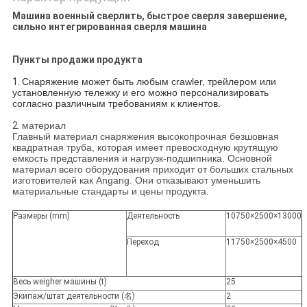
Машина военный сверлить, быстрое сверля завершение,
сильно интегрированная сверля машина
Пункты продажи продукта
1.
Снаряжение может быть любым crawler, трейлером или
установленную тележку и его можно персонализировать
согласно различным требованиям к клиентов.
2.
материал
Главный материал снаряжения высокопрочная безшовная
квадратная труба, которая имеет превосходную крутящую
емкость представления и нагрузк-подшипника. Основной
материал всего оборудования приходит от больших стальных
изготовителей как Angang. Они отказывают уменьшить
материальные стандарты и цены продукта.
Размеры (mm)
Деятельность
10750×2500×13000
Переход
11750×2500×4500
Весь weigher машины (t)
25
Экипаж/штат деятельности (名)
2