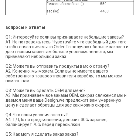
Емкость бензобака (l)
550
вес (kg)
4400
вопросы и ответы
Q1: Интересуйте если вы признаваете небольшие заказы?
A1: Не потревожьтесь. Чувствуйте что свободный для того
чтобы связаться мы .in Order To получают больше заказов и
дают нашим клиентам больше уполномоченного, мы
признавают небольшой заказ.
Q2: Можете вы отправить продукты в мою страну?
A2: Конечно, мы можем. Если вы не имеете вашего
собственного товароотправителя корабля, то мы можем
помочь вам.
Q3: Можете вы сделать OEM для меня?
A3: Мы признаваем все заказы OEM, как раз свяжемся мы и
даемся меня ваше Design.we предложит вам умеренную
цену и сделает образцы для вас как можно скорее.
Q4: Что ваши условия оплаты?
A4: T/t, lc по предъявлении, депозит 30% заранее,
балансирует 70% перед пересылкой.
Q5: Как могу я сделать заказ заказ?