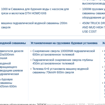
высокопроизвод
1000 м Скважина для бурения воды с насосом для
1000M грузовик 
грязи и молотком DTH HOWO 6X6
скважины скваж
оборудование д
машина гидравлической водяной скважины 200m
450M TRUCK DRI
сверля
AND MUD HIGH 
USE COST
 водяной скважины
Установленная на грузовике буровая установка
Х
двигателя дизеля
Снаряжение сверла 10000NM гидравлической
 Dia500mm
600m установленное тележкой
рошая
Гидравлической снаряжение сверла глубины
 водяной
450m установленное тележкой
 вращающего
Тележка 6×6 установила машину водяной
 ведущим шкивом
скважины 70km/H 600m сверля
гидравлическая
а буровую
 скважины
 505mm 600m
уровое оборудование воды 265KW
поставщик. Copyright © 2020 - 2025 welldrill