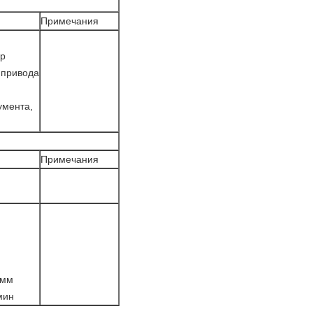
Примечания
др
 привода
умента,
Примечания
 мм
мин