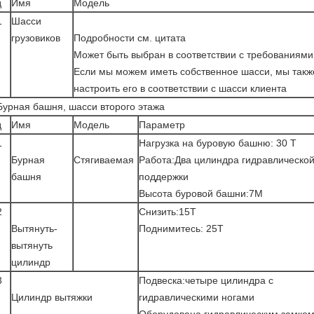
д
Имя
Модель
1
Шасси
грузовиков
Подробности см. цитата
Может быть выбран в соответствии с требованиями
Если мы можем иметь собственное шасси, мы так
настроить его в соответствии с шасси клиента
Бурная башня, шасси второго этажа
д
Имя
Модель
Параметр
1
Нагрузка на буровую башню: 30 Т
Бурная
Стягиваемая
Работа:Два цилиндра гидравлическо
башня
поддержки
Высота буровой башни:7M
2
Снизить:15T
Вытянуть-
Поднимитесь: 25Т
вытянуть
цилиндр
3
Подвеска:четыре цилиндра с
Цилиндр вытяжки
гидравлическими ногами