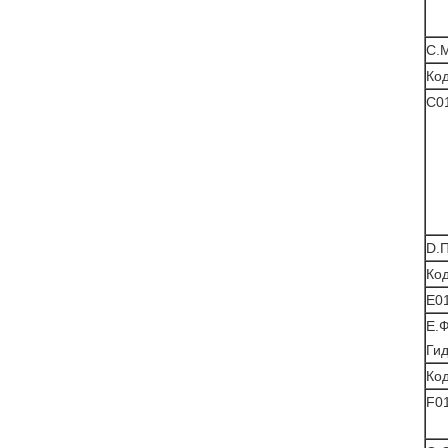
C.
Ко
C0
D.
Ко
Е0
E.
Гид
Ко
F0