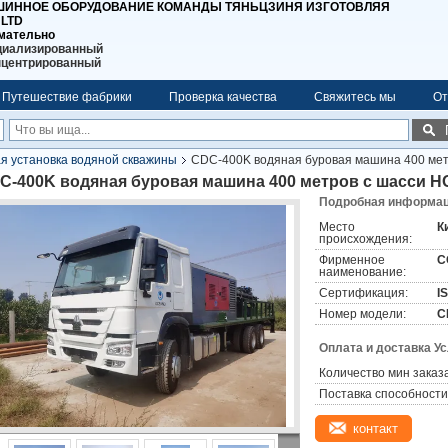
ИННОЕ ОБОРУДОВАНИЕ КОМАНДЫ ТЯНЬЦЗИНЯ ИЗГОТОВЛЯЯ
 LTD
мательно
циализированный
нцентрированный
Путешествие фабрики
Проверка качества
Свяжитесь мы
От
я установка водяной скважины
CDC-400K водяная буровая машина 400 ме
C-400K водяная буровая машина 400 метров с шасси 
Подробная информаци
Место
К
происхождения:
Фирменное
C
наименование:
Сертификация:
I
Номер модели:
C
Оплата и доставка У
Количество мин заказа
Поставка способности
контакт