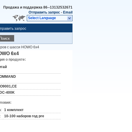
Продажа и поддержка
86--13132532671
Отправить запрос
-
Email
Select Language
править запрос
Поиск
тров с шасси HOWO 6x4
HOWO 6x4
я о продукте:
итай
OMMAND
SO9001,CE
DC-400K
словия:
:
1 комплект
:
10-100 наборов год pre