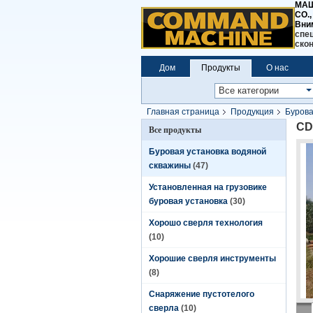
МАШ
CO.,
Вни
спе
ско
Дом
Продукты
О нас
Главная страница
Продукция
Бурова
CD
Все продукты
Буровая установка водяной
скважины
(47)
Установленная на грузовике
буровая установка
(30)
Хорошо сверля технология
(10)
Хорошие сверля инструменты
(8)
Снаряжение пустотелого
сверла
(10)