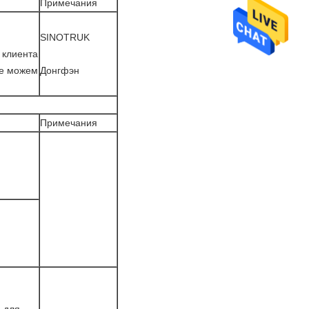
Примечания
SINOTRUK
 клиента
же можем
Донгфэн
Примечания
й