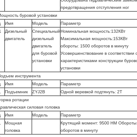
Оборудована гидравлическим замком
предотвращения отступления ног
Мощность буровой установки
д
Имя
Модель
Параметр
1
Дизельный
Специальный
Номинальная мощность:132КВт
двигатель
дизельный
Максимальная мощность:153КВт
двигатель
обороты: 1500 оборотов в минуту
для буровой
Усовершенствование в соответствии 
установки
характеристиками конструкции буров
установки
Подъем инструмента
д
Имя
Модель
Параметр
1
Подъемник
ZYJ2B
Одной веревкой подтянуть: 2T
Форма ротации
равлическая силовая головка
д
Имя
Модель
Параметр
1
Мощная
Крутящий момент: 9500 НМ Обороты:
головка
оборотов в минуту