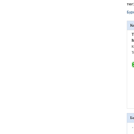
тег
Бур
К
M
К
Т
Бо