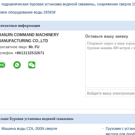
,
:
гидравлическая буровая установка водяной скважины
снаряжение сверла 1
овое оборудование воды 265KW
онтактная информация
TIANJIN COMMAND MACHINERY
Оставьте вашу заявку
ANUFACTURING CO.,LTD
онтактное лицо:
Mr. FU
елефон:
+8613132532671
льше Буровая установка водяной скважины
Машина воды CDL-300N сверля
Грузовик с устан
метров для проф