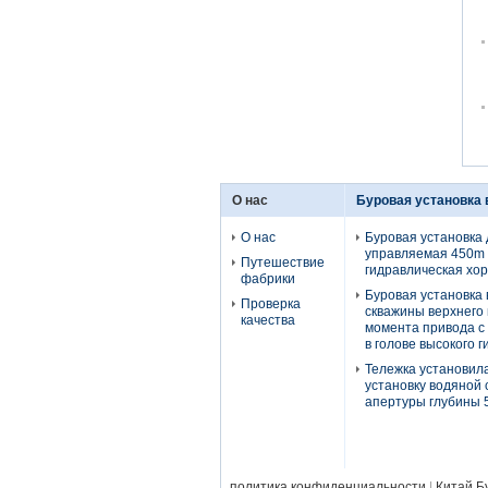
О нас
Буровая установка
О нас
Буровая установка 
управляемая 450m
Путешествие
гидравлическая хо
фабрики
Буровая установка
Проверка
скважины верхнего
качества
момента привода с
в голове высокого 
Тележка установил
установку водяной
апертуры глубины
политика конфиденциальности
|
Китай Б