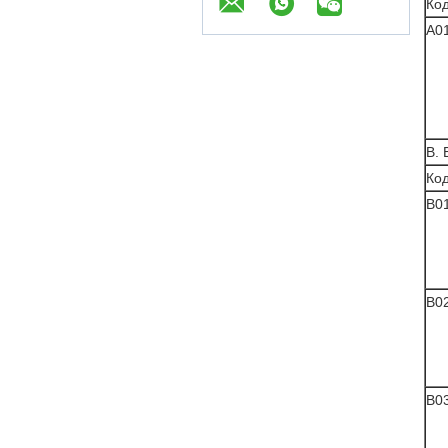
Ко
A0
B. 
Ко
B0
B0
B0