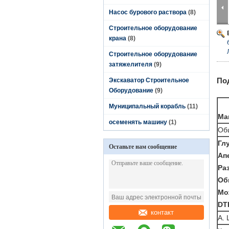
Насос бурового раствора
(8)
Строительное оборудование
крана
(8)
Строительное оборудование
затяжелителя
(9)
По
Экскаватор Строительное
Оборудование
(9)
Муниципальный корабль
(11)
Ма
осеменять машину
(1)
Об
Гл
Оставьте нам сообщение
Ап
Ра
Об
Мо
DT
контакт
А.