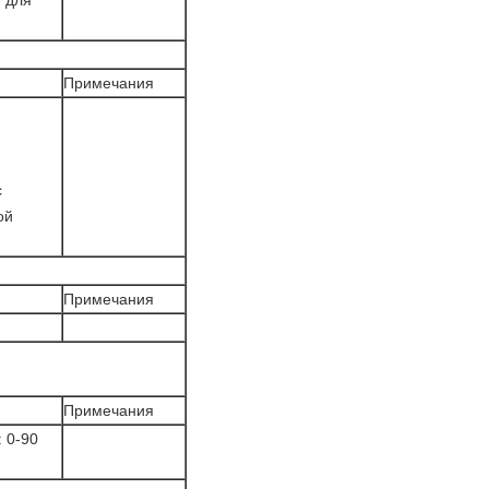
 для
Примечания
с
ой
Примечания
Примечания
 0-90