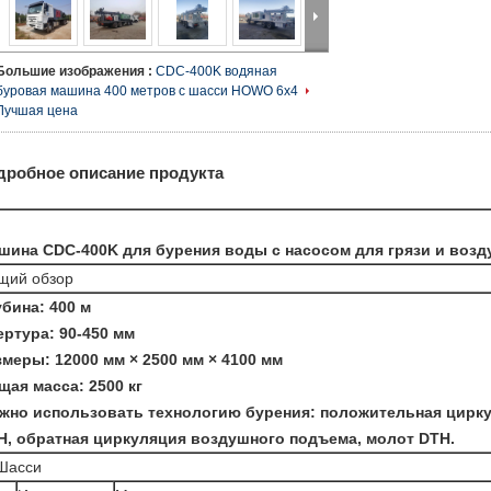
Большие изображения :
CDC-400K водяная
буровая машина 400 метров с шасси HOWO 6x4
Лучшая цена
дробное описание продукта
шина CDC-400K для бурения воды с насосом для грязи и во
щий обзор
убина: 400 м
ертура: 90-450 мм
змеры: 12000 мм × 2500 мм × 4100 мм
щая масса: 2500 кг
жно использовать технологию бурения: положительная цирку
H, обратная циркуляция воздушного подъема, молот DTH.
 Шасси