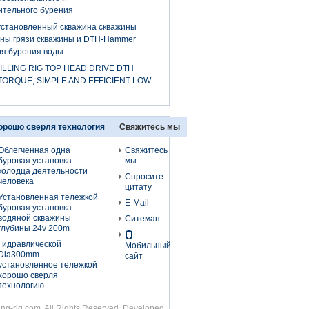
ительного бурения
установленный скважина скважины
ины грязи скважины и DTH-Hammer
ля бурения воды
LLING RIG TOP HEAD DRIVE DTH
TORQUE, SIMPLE AND EFFICIENT LOW
орошо сверля технология
Свяжитесь мы
Облегченная одна
Свяжитесь
буровая установка
мы
колодца деятельности
Спросите
человека
цитату
Установленная тележкой
E-Mail
буровая установка
водяной скважины
Ситемап
глубины 24v 200m
Гидравлической
Мобильный
Dia300mm
сайт
установленное тележкой
хорошо сверля
технологию
ing-rig.com. All Rights Reserved. Developed