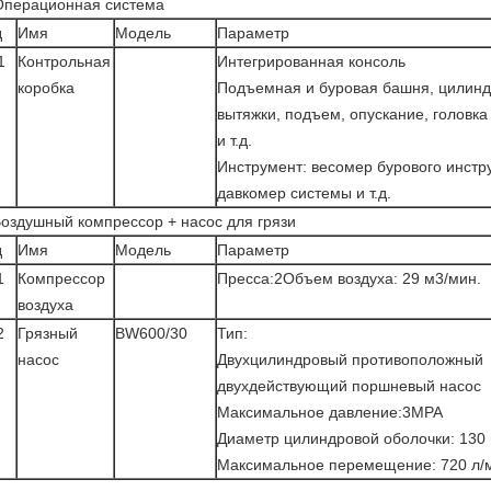
Операционная система
д
Имя
Модель
Параметр
1
Контрольная
Интегрированная консоль
коробка
Подъемная и буровая башня, цилин
вытяжки, подъем, опускание, головка
и т.д.
Инструмент: весомер бурового инстр
давкомер системы и т.д.
оздушный компрессор + насос для грязи
д
Имя
Модель
Параметр
1
Компрессор
Пресса:2Объем воздуха: 29 м3/мин.
воздуха
2
Грязный
BW600/30
Тип:
насос
Двухцилиндровый противоположный
двухдействующий поршневый насос
Максимальное давление:3MPA
Диаметр цилиндровой оболочки: 130
Максимальное перемещение: 720 л/