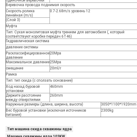
одиночной веревочки
Веревочка провода поднимая скорость
Скорость ролика
0.7-2.68m/s уровень 12
линейная (m/s)
(Слой 3)
Муфта
Тип: Сухая монолитовая муфта трением для автомобиля (, который
соответствуют коробке передач 6T46)
Гидравлическая система
давление системы
Расклассифицированное
20Mpa
давление
Максимальное давление
25Mpa
смещение
20ml/r
Рамка
Тип: тип скида (с сползать основание)
Ход назад буровой
460mm
установки
Держите расстояние
260mm
между отверстиями
Наружные размеры (длина, ширина, высота)
3050*1100*1920mm
Вес буровой установки (исключая источников
2300kg
питания)
Тип машина скида скважины ядра
Машина скважины ядра 103KW