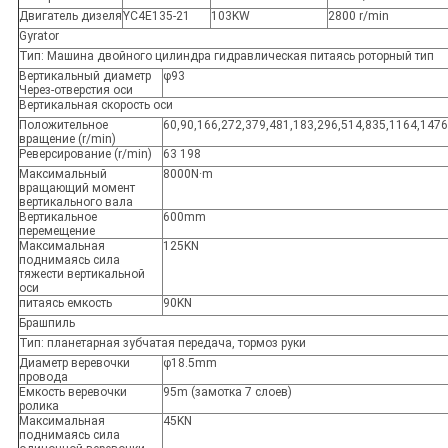
Двигатель дизеля
YC4E135-21
103KW
2800 r/min
Gyrator
Тип: Машина двойного цилиндра гидравлическая питаясь роторный тип
Вертикальный диаметр
φ93
Через-отверстия оси
Вертикальная скорость оси
Положительное
60,90,166,272,379,481,183,296,514,835,1164,1476
вращение (r/min)
Реверсирование (r/min)
63 198
Максимальный
8000N·m
вращающий момент
вертикального вала
Вертикальное
600mm
перемещение
Максимальная
125KN
поднимаясь сила
тяжести вертикальной
оси
питаясь емкость
90KN
Брашпиль
Тип: планетарная зубчатая передача, тормоз руки
Диаметр веревочки
φ18.5mm
провода
Емкость веревочки
95m (замотка 7 слоев)
ролика
Максимальная
45KN
поднимаясь сила