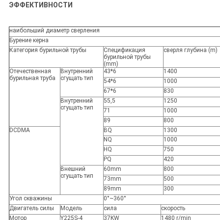
ЭФФЕКТИВНОСТИ
наибольший диаметр сверления
Бурение керна
Категория бурильной трубы
Спецификация
сверля глубина (m)
бурильной трубы
(mm)
Отечественная
Внутренний
43*6
1400
бурильная труба
сгущать тип
54*6
1000
67*6
830
Внутренний
55,5
1250
сгущать тип
71
1000
89
800
DCDMA
BQ
1300
NQ
1000
HQ
750
PQ
420
Внешний
60mm
800
сгущать тип
73mm
500
89mm
300
Угол скважины
0°~360°
Двигатель силы
Модель
сила
скорость
Мотор
Y225S-4
37KW
1480 r/min