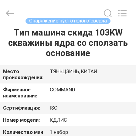
MACHINERY
MANUFACTURING
CO.,LTD.
All
Rights
Снаряжение пустотелого сверла
Reserved.
Developed
Тип машина скида 103KW
ДОМ
by
ECER
скважины ядра со сползать
ПРОДУКТЫ
основание
О
Место
ТЯНЬЦЗИНЬ, КИТАЙ
происхождения:
НАС
Фирменное
COMMAND
наименование:
ПУТЕШЕСТВИЕ
Сертификация:
ISO
ФАБРИКИ
Номер модели:
КДЛИС
ПРОВЕРКА
Количество мин
1 набор