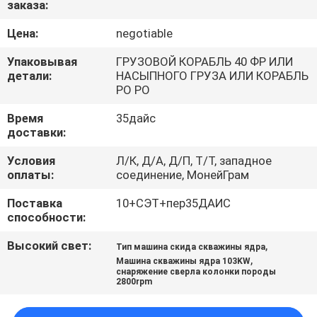
заказа:
КАЧЕСТВА
Цена:
negotiable
СВЯЖИТЕСЬ
Упаковывая
ГРУЗОВОЙ КОРАБЛЬ 40 ФР ИЛИ
МЫ
детали:
НАСЫПНОГО ГРУЗА ИЛИ КОРАБЛЬ
РО РО
Время
35дайс
СПРОСИТЕ
доставки:
ЦИТАТУ
Условия
Л/К, Д/А, Д/П, Т/Т, западное
оплаты:
соединение, МонейГрам
КАРТА
Поставка
10+СЭТ+пер35ДАИС
САЙТА
способности:
Высокий свет:
,
Тип машина скида скважины ядра
PRIVACY
,
Машина скважины ядра 103KW
снаряжение сверла колонки породы
POLICY
2800rpm