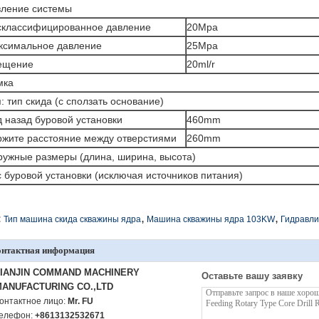
вление системы
склассифицированное давление
20Mpa
ксимальное давление
25Mpa
ещение
20ml/r
мка
: тип скида (с сползать основание)
 назад буровой установки
460mm
ржите расстояние между отверстиями
260mm
ружные размеры (длина, ширина, высота)
 буровой установки (исключая источников питания)
,
,
:
Тип машина скида скважины ядра
Машина скважины ядра 103KW
Гидравли
онтактная информация
TIANJIN COMMAND MACHINERY
Оставьте вашу заявку
ANUFACTURING CO.,LTD
онтактное лицо:
Mr. FU
елефон:
+8613132532671