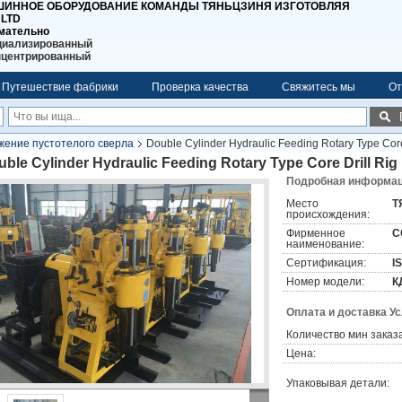
ИННОЕ ОБОРУДОВАНИЕ КОМАНДЫ ТЯНЬЦЗИНЯ ИЗГОТОВЛЯЯ
 LTD
мательно
циализированный
нцентрированный
Путешествие фабрики
Проверка качества
Свяжитесь мы
От
ение пустотелого сверла
Double Cylinder Hydraulic Feeding Rotary Type Core
ble Cylinder Hydraulic Feeding Rotary Type Core Drill Rig
Подробная информаци
Место
Т
происхождения:
Фирменное
C
наименование:
Сертификация:
I
Номер модели:
К
Оплата и доставка У
Количество мин заказа
Цена:
Упаковывая детали: