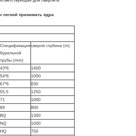
оответствующая для сверлить 
и легкий принимать ядра
Спецификация
сверля глубина (m)
бурильной
трубы (mm)
43*6
1400
54*6
1000
67*6
830
55,5
1250
71
1000
89
800
BQ
1300
NQ
1000
HQ
750