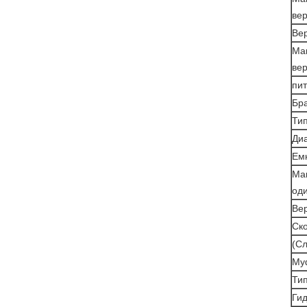
вер
Ве
Ма
вер
пит
Бр
Тип
Ди
Емк
Ма
од
Ве
Ско
(Сл
Му
Тип
Ги