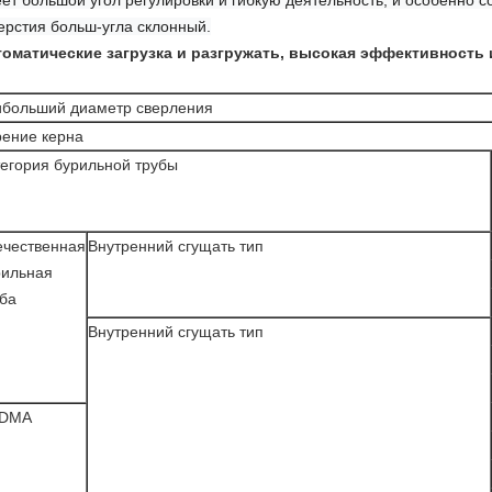
ет большой угол регулировки и гибкую деятельность, и особенно с
ерстия больш-угла склонный.
оматические загрузка и разгружать, высокая эффективность 
ибольший диаметр сверления
рение керна
тегория бурильной трубы
ечественная
Внутренний сгущать тип
рильная
уба
Внутренний сгущать тип
DMA