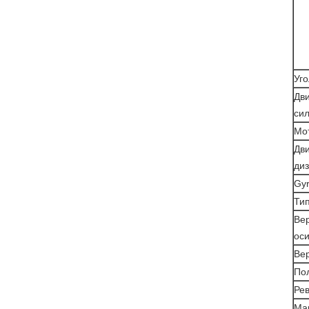
Уг
Дви
си
Мо
Дви
ди
Gyr
Ти
Ве
ос
Вер
По
Рев
Ма