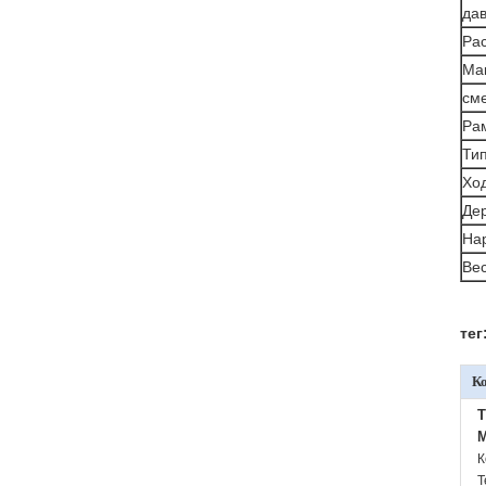
да
Ра
Ма
см
Ра
Тип
Ход
Де
На
Вес
тег
К
M
К
Т