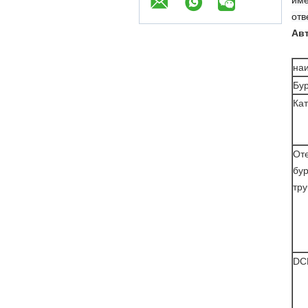
име
отв
Авт
на
Бу
Ка
От
бу
тр
DC