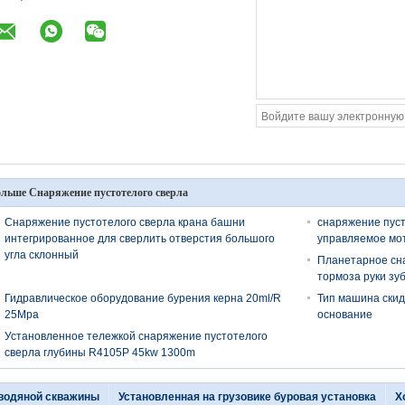
льше Снаряжение пустотелого сверла
Снаряжение пустотелого сверла крана башни
снаряжение пуст
интегрированное для сверлить отверстия большого
управляемое мо
угла склонный
Планетарное сн
тормоза руки зу
Гидравлическое оборудование бурения керна 20ml/R
Тип машина скид
25Mpa
основание
Установленное тележкой снаряжение пустотелого
сверла глубины R4105P 45kw 1300m
 водяной скважины
Установленная на грузовике буровая установка
Х