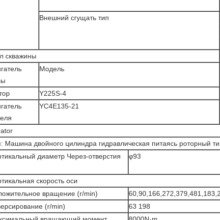
Внешний сгущать тип
ол скважины
гатель
Модель
лы
тор
Y225S-4
гатель
YC4E135-21
зеля
ator
п: Машина двойного цилиндра гидравлическая питаясь роторный ти
ртикальный диаметр Через-отверстия
φ93
и
тикальная скорость оси
ложительное вращение (r/min)
60,90,166,272,379,481,183,
ерсирование (r/min)
63 198
ксимальный вращающий момент
8000N·m