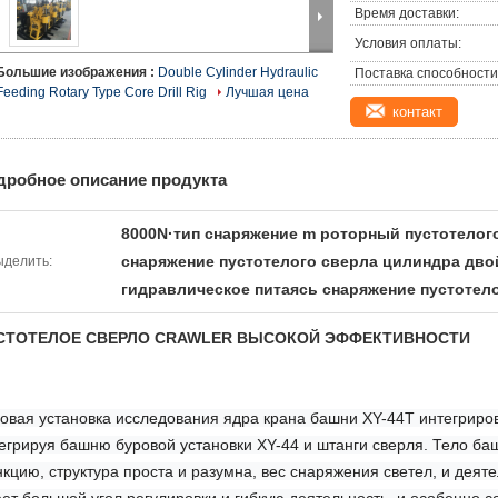
Время доставки:
Условия оплаты:
Большие изображения :
Double Cylinder Hydraulic
Поставка способности
Feeding Rotary Type Core Drill Rig
Лучшая цена
контакт
дробное описание продукта
8000N·тип снаряжение m роторный пустотелог
снаряжение пустотелого сверла цилиндра дво
ыделить:
гидравлическое питаясь снаряжение пустотел
СТОТЕЛОЕ СВЕРЛО CRAWLER ВЫСОКОЙ ЭФФЕКТИВНОСТИ
овая установка исследования ядра крана башни XY-44T интегриро
егрируя башню буровой установки XY-44 и штанги сверля. Тело ба
кцию, структура проста и разумна, вес снаряжения светел, и деят