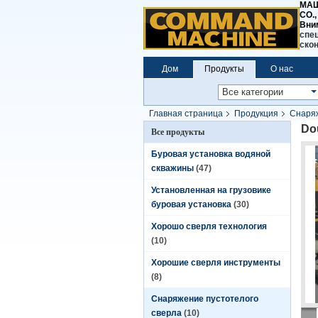
МАШ
CO.,
Вни
спе
ско
Дом
Продукты
О нас
Главная страница
Продукция
Снаряж
Dou
Все продукты
Буровая установка водяной
скважины
(47)
Установленная на грузовике
буровая установка
(30)
Хорошо сверля технология
(10)
Хорошие сверля инструменты
(8)
Снаряжение пустотелого
сверла
(10)