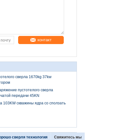
контакт
отелого сверла 1670kg 37kw
тором
аряжение пустотелого сверла
бчатой передачи 45KN
а 103KW скважины ядра со сползать
орошо сверля технология
Свяжитесь мы