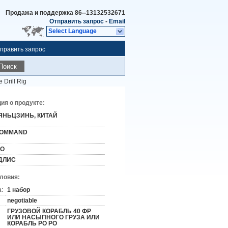
Продажа и поддержка
86--13132532671
Отправить запрос
-
Email
Select Language
править запрос
Поиск
 Drill Rig
я о продукте:
ЯНЬЦЗИНЬ, КИТАЙ
OMMAND
SO
ДЛИС
словия:
:
1 набор
negotiable
ГРУЗОВОЙ КОРАБЛЬ 40 ФР
ИЛИ НАСЫПНОГО ГРУЗА ИЛИ
КОРАБЛЬ РО РО