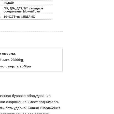
35дайс
Л/К, Д/А, Д/П, Т/Т, западное
соединение, МонейГрам
:
10+СЭТ+пер35ДАИС
о сверла
,
йника 2300kg
,
ого сверла 25Mpa
ванная буровое оборудование 
шни снаряжения имеет поднимаясь 
ельность удобна. Башня снаряжения 