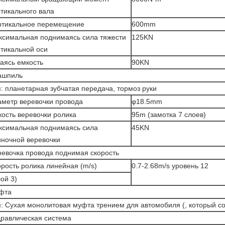
тикального вала
ртикальное перемещение
600mm
ксимальная поднимаясь сила тяжести
125KN
тикальной оси
аясь емкость
90KN
ашпиль
: планетарная зубчатая передача, тормоз руки
аметр веревочки провода
φ18.5mm
ость веревочки ролика
95m (замотка 7 слоев)
ксимальная поднимаясь сила
45KN
иночной веревочки
ревочка провода поднимая скорость
рость ролика линейная (m/s)
0.7-2.68m/s уровень 12
ой 3)
фта
: Сухая монолитовая муфта трением для автомобиля (, который со
дравлическая система