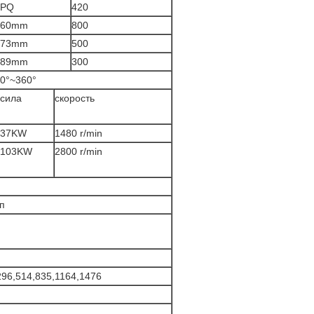
PQ
420
60mm
800
73mm
500
89mm
300
0°~360°
сила
скорость
37KW
1480 r/min
103KW
2800 r/min
п
296,514,835,1164,1476