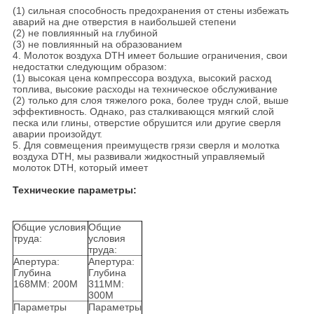
(1) сильная способность предохранения от стены избежать
аварий на дне отверстия в наибольшей степени
(2) не повлиянный на глубиной
(3) не повлиянный на образованием
4. Молоток воздуха DTH имеет большие ограничения, свои
недостатки следующим образом:
(1) высокая цена компрессора воздуха, высокий расход
топлива, высокие расходы на техническое обслуживание
(2) только для слоя тяжелого рока, более трудн слой, выше
эффективность. Однако, раз сталкивающся мягкий слой
песка или глины, отверстие обрушится или другие сверля
аварии произойдут.
5. Для совмещения преимуществ грязи сверля и молотка
воздуха DTH, мы развивали жидкостный управляемый
молоток DTH, который имеет
Технические параметры:
Общие условия
Общие
труда:
условия
труда:
Апертура:
Апертура:
Глубина
Глубина
168MM: 200M
311MM:
300M
Параметры
Параметры