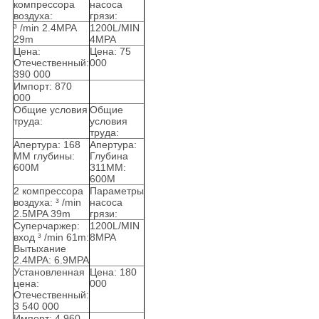
компрессора
насоса
воздуха:
грязи:
³ /min 2.4MPA
1200L/MIN
29m
4MPA
Цена:
Цена: 75
Отечественный:
000
390 000
Импорт: 870
000
Общие условия
Общие
труда:
условия
труда:
Апертура: 168
Апертура:
MM глубины:
Глубина
600M
311MM:
600M
2 компрессора
Параметры
воздуха: ³ /min
насоса
2.5MPA 39m
грязи:
Суперчаржер:
1200L/MIN
вход ³ /min 61m:
8MPA
Вытыхание
2.4MPA: 6.9MPA
Установленная
Цена: 180
цена:
000
Отечественный:
3 540 000
Импорт: 4 960