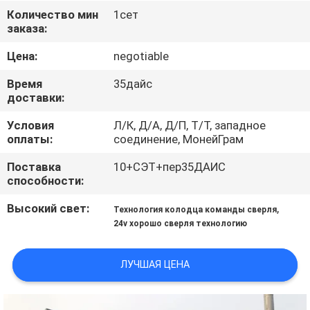
КАЧЕСТВА
Количество мин
1сет
заказа:
СВЯЖИТЕСЬ
Цена:
negotiable
МЫ
Время
35дайс
доставки:
СПРОСИТЕ
Условия
Л/К, Д/А, Д/П, Т/Т, западное
оплаты:
соединение, МонейГрам
ЦИТАТУ
Поставка
10+СЭТ+пер35ДАИС
способности:
КАРТА
Высокий свет:
,
САЙТА
Технология колодца команды сверля
24v хорошо сверля технологию
PRIVACY
ЛУЧШАЯ ЦЕНА
POLICY