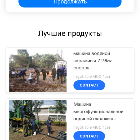
Продолжать
Лучшие продукты
машина водяной
скважины 219kw
сверля
negotiable MOQ:1сет
CONTACT
Машина
многофункциональной
водяной скважины
сверля
negotiable MOQ:1сет
CONTACT