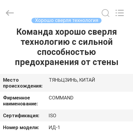
MACHINERY
MANUFACTURING
CO.,LTD.
All
Rights
Хорошо сверля технология
Reserved.
Developed
by
Команда хорошо сверля
ДОМ
ECER
технологию с сильной
ПРОДУКТЫ
способностью
предохранения от стены
О
НАС
Место
ТЯНЬЦЗИНЬ, КИТАЙ
происхождения:
ПУТЕШЕСТВИЕ
Фирменное
COMMAND
наименование:
ФАБРИКИ
Сертификация:
ISO
ПРОВЕРКА
Номер модели:
ИД-1